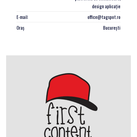
design aplicație
E-mail:
office@tagspot.ro
Oraș
București